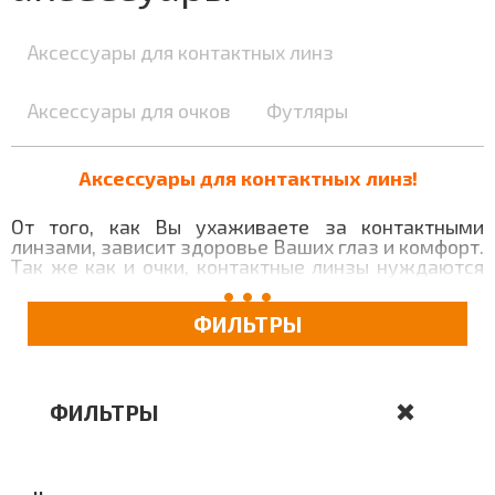
Аксессуары для контактных линз
Аксессуары для очков
Футляры
Аксессуары для контактных линз!
От того, как Вы ухаживаете за контактными
линзами, зависит здоровье Ваших глаз и комфорт.
Так же как и очки, контактные линзы нуждаются
очистке, но, конечно, в еще более тщательной. Для
этих ежедневных целей Вам понадобятся
ФИЛЬТРЫ
некоторые аксессуары для контактных линз.
Контейнер для линз
– необходимый аксессуар
для хранения, который предотвращает попадание
мусора и нежелательной флоры на линзы.
ФИЛЬТРЫ
Ежедневно необходимо промывать контейнер и
его крышку (с внутренней стороны). Кроме того,
его нужно менять при смене контактных линз
(«Новая пара линз – новый контейнер»), а также