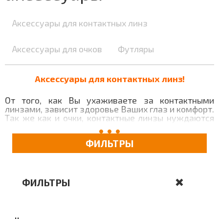
Аксессуары для контактных линз
Аксессуары для очков
Футляры
Аксессуары для контактных линз!
От того, как Вы ухаживаете за контактными
линзами, зависит здоровье Ваших глаз и комфорт.
Так же как и очки, контактные линзы нуждаются
очистке, но, конечно, в еще более тщательной. Для
этих ежедневных целей Вам понадобятся
ФИЛЬТРЫ
некоторые аксессуары для контактных линз.
Контейнер для линз
– необходимый аксессуар
для хранения, который предотвращает попадание
мусора и нежелательной флоры на линзы.
ФИЛЬТРЫ
Ежедневно необходимо промывать контейнер и
его крышку (с внутренней стороны). Кроме того,
его нужно менять при смене контактных линз
(«Новая пара линз – новый контейнер»), а также