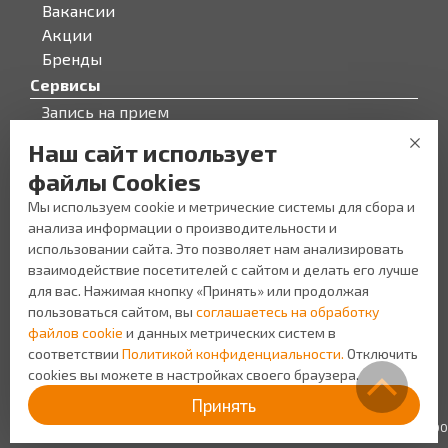
Вакансии
Акции
Бренды
Сервисы
Запись на прием
Бонусная программа
Наш сайт использует
О компании
файлы Cookies
О компании
Мы используем cookie и метрические системы для сбора и
Персонал
анализа информации о производительности и
Новости
использовании сайта. Это позволяет нам анализировать
Прайс-лист на услуги
взаимодействие посетителей с сайтом и делать его лучше
Уголок потребителя
для вас. Нажимая кнопку «Принять» или продолжая
пользоваться сайтом, вы
соглашаетесь на обработку
файлов cookie
и данных метрических систем в
соответствии
Политикой конфиденциальности.
Отключить
cookies вы можете в настройках своего браузера.
Создание сайта Space App
Политика
Принять
конфиденциальности
ИП Шляхтинцев Н.В. ИНН: 645110566400