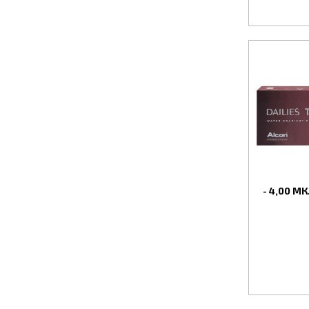
Модели с длительным режимом ношени
продолжительного времени вы находитесь
за линзами.
В зависимости от определенного дефекта
эффективный корректирующий эффект в то
-
Сферические линзы применяются для
-
Торические контактные линзы, кото
-
Мультифокальные линзы используютс
-
Асферические контактные линзы назн
зрения.
- 4,00 МК
Кроме стандартных прозрачных контактны
Цветные контактные линзы способны пол
пропускающий свет. Зона зрачка у таких
применяются для усиления естественного 
В салоне оптики «Вижу» вы можете купи
лишь косметическим эффектом.