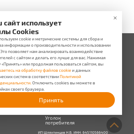
 сайт использует
из салонов оптики «Вижу». Наши опытные
ный вариант коррекции зрения, сходя из
лы Cookies
ользуем cookie и метрические системы для сбора и
имую модель в нашем каталоге и купить с
за информации о производительности и использовании
. Это позволяет нам анализировать взаимодействие
 ни при каких условиях не является публичной офертой,
и услуг, пожалуйста, обращайтесь в салоны оптики ВИЖУ.
телей с сайтом и делать его лучше для вас. Нажимая
у «Принять» или продолжая пользоваться сайтом, вы
исы
О компании
шаетесь на обработку файлов cookie
и данных
сь на прием
О
ческих систем в соответствии
Политикой
компании
сная
денциальности.
Отключить cookies вы можете в
грамма
Персонал
йках своего браузера.
Новости
Принять
Прайс-
лист на
услуги
Уголок
потребителя
ИП Шляхтинцев Н.В. ИНН: 645110566400