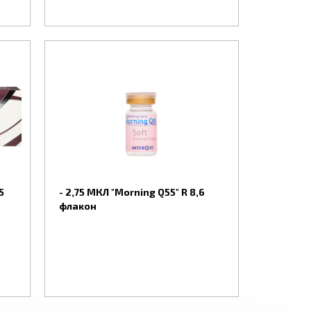
мости, например, если на протяжении
овия для грамотного и стерильного ухода
линзы, которая будет приносить наиболее
бходимы при астигматизме.
повышенная четкость и контрастность
5
- 2,75 МКЛ "Morning Q55" R 8,6
флакон
 них нанесен специальный краситель, не
ладают слабым тонированием, поэтому они
е приобрести цветные линзы, обладающие