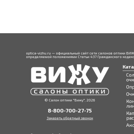
Если вы хотите купить контактные линз
специалисты подробно проконсультируют
ваших индивидуальных особенностей.
В том случае, если у вас уже есть реце
доставкой на дом или забрать свой заказ 
optica-vizhu.ru — официальный сайт сети салонов оптики ВИ
определяемой положениями Статьи 437 Гражданского кодекса
Ката
Со
оч
Оп
Оч
© Салон оптики "Вижу", 2026
Ко
ли
8-800-700-27-75
Кап
ра
Заказать обратный звонок
Ак