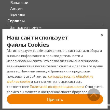
Вакансии
снимать их во время сна.
Акции
Выбор линз в зависимости от режима ношения
Бренды
связан, в первую очередь, с образом жизни
пациента. Большинство специалистов
Сервисы
рекомендуют на постоянной основе все же носить
Запись на прием
линзы дневного режима, так как это наиболее
безопасный вариант.
Бонусная программа
Наш сайт использует
Модели с длительным режимом ношения можно
О компании
файлы Cookies
применять в случае крайней необходимости,
О компании
например, если на протяжении продолжительного
Мы используем cookie и метрические системы для сбора и
Персонал
времени вы находитесь в ситуации, в которой
анализа информации о производительности и
невозможно создать все условия для грамотного
Новости
использовании сайта. Это позволяет нам анализировать
и стерильного ухода за линзами.
Прайс-лист на услуги
взаимодействие посетителей с сайтом и делать его лучше
Уголок потребителя
для вас. Нажимая кнопку «Принять» или продолжая
Дизайн контактных линз
пользоваться сайтом, вы
соглашаетесь на обработку
В зависимости от определенного дефекта зрения,
файлов cookie
и данных метрических систем в
окулист индивидуально подбирает форму линзы,
соответствии
Политикой конфиденциальности.
Отключить
которая будет приносить наиболее эффективный
cookies вы можете в настройках своего браузера.
Создание сайта Space App
корректирующий эффект в том или ином случае.
Политика
Принять
-
Сферические линзы применяются для
конфиденциальности
коррекции миопии и гиперметропии.
ИП Шляхтинцев Н.В. ИНН: 645110566400