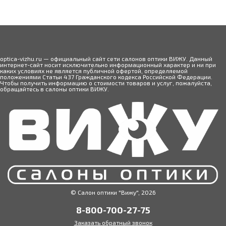
белковым отложениям. Их основным недостатком
считается низкая кислородопроницаемость,
поэтому такие модели нельзя носить более
восьми часов в сутки.
Подбирать материал линз следует в зависимости
от ваших физиологических особенностей и
optica-vizhu.ru — официальный сайт сети салонов оптики ВИЖУ. Данный
индивидуальных потребностей. Например, у
интернет-сайт носит исключительно информационный характер и ни при
некоторых пациентов наблюдается аллергия на
каких условиях не является публичной офертой, определяемой
положениями Статьи 437 Гражданского кодекса Российской Федерации.
силикон, в этом случае специалист подбирает
Чтобы получить информацию о стоимости товаров и услуг, пожалуйста,
оптимальный вариант среди линз из гидрогеля.
обращайтесь в салоны оптики ВИЖУ.
Частота замены контактных линз
В салонах оптики «Вижу» вы можете заказать
контактные линзы с различным сроком службы,
график безопасного ношения одной пары линз
варьируется от одного дня до шести месяцев. В
нашем каталоге представлены линзы со
следующей частотой замены:
-
Однодневные контактные линзы;
© Салон оптики "Вижу", 2026
-
1-2 недели;
8-800-700-27-75
-
1 месяц;
Заказать обратный звонок