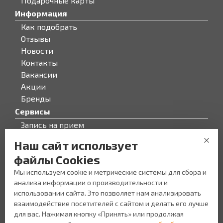
Подарочные карты
Информация
Как подобрать
Отзывы
Новости
Контакты
Вакансии
Акции
Бренды
Сервисы
Запись на прием
Бонусная программа
Наш сайт использует
О компании
файлы Cookies
О компании
Мы используем cookie и метрические системы для сбора и
Персонал
анализа информации о производительности и
Новости
использовании сайта. Это позволяет нам анализировать
Прайс-лист на услуги
взаимодействие посетителей с сайтом и делать его лучше
Уголок потребителя
для вас. Нажимая кнопку «Принять» или продолжая