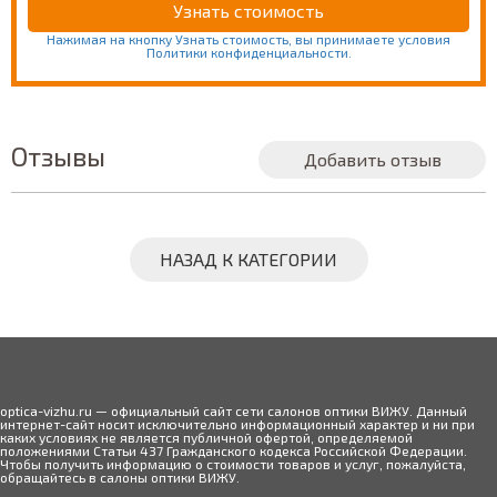
Нажимая на кнопку Узнать стоимость, вы принимаете условия
Политики конфиденциальности.
Отзывы
Добавить отзыв
НАЗАД К КАТЕГОРИИ
optica-vizhu.ru — официальный сайт сети салонов оптики ВИЖУ. Данный
интернет-сайт носит исключительно информационный характер и ни при
каких условиях не является публичной офертой, определяемой
положениями Статьи 437 Гражданского кодекса Российской Федерации.
Чтобы получить информацию о стоимости товаров и услуг, пожалуйста,
обращайтесь в салоны оптики ВИЖУ.