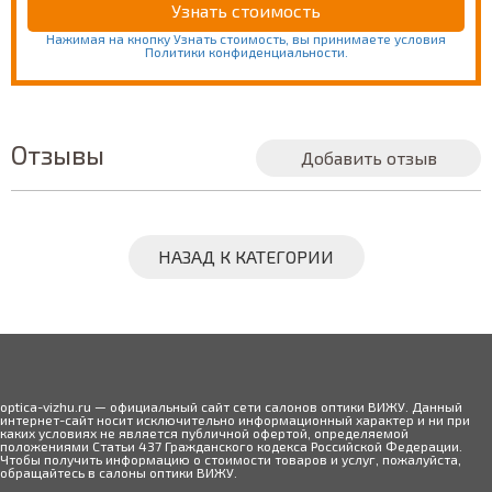
Нажимая на кнопку Узнать стоимость, вы принимаете условия
Политики конфиденциальности.
Отзывы
Добавить отзыв
НАЗАД К КАТЕГОРИИ
optica-vizhu.ru — официальный сайт сети салонов оптики ВИЖУ. Данный
интернет-сайт носит исключительно информационный характер и ни при
каких условиях не является публичной офертой, определяемой
положениями Статьи 437 Гражданского кодекса Российской Федерации.
Чтобы получить информацию о стоимости товаров и услуг, пожалуйста,
обращайтесь в салоны оптики ВИЖУ.