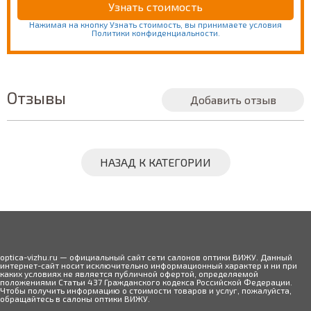
Нажимая на кнопку Узнать стоимость, вы принимаете условия
Политики конфиденциальности.
Отзывы
Добавить отзыв
НАЗАД К КАТЕГОРИИ
optica-vizhu.ru — официальный сайт сети салонов оптики ВИЖУ. Данный
интернет-сайт носит исключительно информационный характер и ни при
каких условиях не является публичной офертой, определяемой
положениями Статьи 437 Гражданского кодекса Российской Федерации.
Чтобы получить информацию о стоимости товаров и услуг, пожалуйста,
обращайтесь в салоны оптики ВИЖУ.