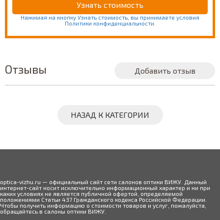
Нажимая на кнопку Узнать стоимость, вы принимаете условия
Политики конфиденциальности.
Отзывы
Добавить отзыв
НАЗАД К КАТЕГОРИИ
optica-vizhu.ru — официальный сайт сети салонов оптики ВИЖУ. Данный
интернет-сайт носит исключительно информационный характер и ни при
каких условиях не является публичной офертой, определяемой
положениями Статьи 437 Гражданского кодекса Российской Федерации.
Чтобы получить информацию о стоимости товаров и услуг, пожалуйста,
обращайтесь в салоны оптики ВИЖУ.