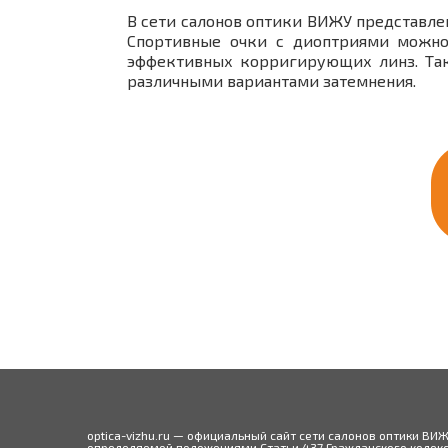
В сети салонов оптики ВИЖУ представле
Спортивные очки с диоптриями можно 
эффективных корригирующих линз. Так
различными вариантами затемнения.
optica-vizhu.ru — официальный сайт сети салонов оптики ВИ
определяемой положениями Статьи 437 Гражданского кодекса