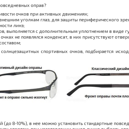
повседневных оправ?
ивости очков при активных движениях;
 внешним уголкам глаз, для защиты периферического зрен
ости линз;
в, выполняется с дополнительным уплотнением в виде гу
 очках не появлялся конденсат, в них присутствуют отвер
составом;
 солнцезащитных спортивных очков, подбирается исход
 (до 8-10%), в нее можно установить стандартные повсе
тиях спортом, при изготовлении очков лучше выбрать сп