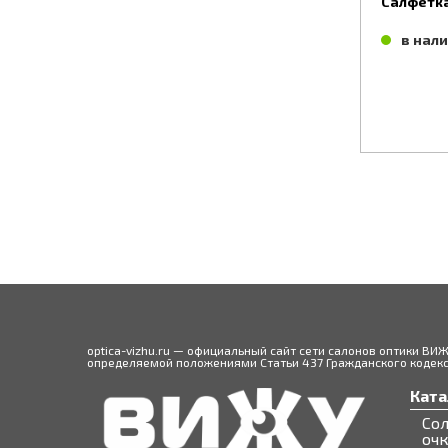
преимуществах того или иного аксессуара
Салфетка
в нал
optica-vizhu.ru — официальный сайт сети салонов оптики ВИ
определяемой положениями Статьи 437 Гражданского кодекса
Ката
Со
оч