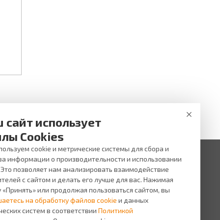
добрать то, что нужно именно Вам!
 сайт использует
лы Cookies
ользуем cookie и метрические системы для сбора и
за информации о производительности и использовании
. Это позволяет нам анализировать взаимодействие
 ни при каких условиях не является публичной офертой,
и услуг, пожалуйста, обращайтесь в салоны оптики ВИЖУ.
телей с сайтом и делать его лучше для вас. Нажимая
у «Принять» или продолжая пользоваться сайтом, вы
исы
О компании
шаетесь на обработку файлов cookie
и данных
сь на прием
О
ческих систем в соответствии
Политикой
компании
сная