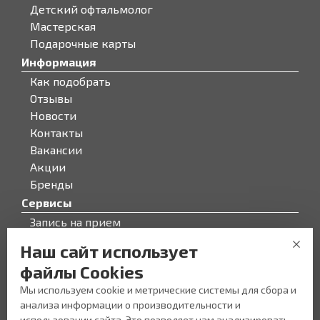
Детский офтальмолог
Мастерская
Подарочные карты
Информация
Как подобрать
Отзывы
Новости
Контакты
Вакансии
Акции
Бренды
Сервисы
Запись на прием
Бонусная программа
Наш сайт использует
О компании
файлы Cookies
О компании
Мы используем cookie и метрические системы для сбора и
Персонал
анализа информации о производительности и
Новости
использовании сайта. Это позволяет нам анализировать