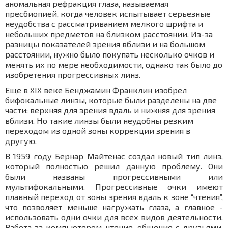
аномальная рефракция глаза, называемая
пресбиопией, когда человек испытывает серьезные
неудобства с рассматриванием мелкого шрифта и
небольших предметов на близком расстоянии. Из-за
разницы показателей зрения вблизи и на большом
расстоянии, нужно было покупать несколько очков и
менять их по мере необходимости, однако так было до
изобретения прогрессивных линз.
Еще в XIX веке Бенджамин Франклин изобрел
бифокальные линзы, которые были разделены на две
части: верхняя для зрения вдаль и нижняя для зрения
вблизи. Но такие линзы были неудобны резким
переходом из одной зоны коррекции зрения в
другую.
В 1959 году Бернар Майтенас создал новый тип линз,
который полностью решил данную проблему. Они
были названы прогрессивными или
мультифокальными. Прогрессивные очки имеют
плавный переход от зоны зрения вдаль к зоне “чтения”,
что позволяет меньше нагружать глаза, а главное -
использовать одни очки для всех видов деятельности.
Работа за компьютером, чтение, общение с друзьями,