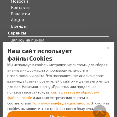
Новости
Контакты
Вакансии
Акции
Бренды
Сервисы
Запись на прием
Бонусная программа
Наш сайт использует
О компании
файлы Cookies
О компании
Мы используем cookie и метрические системы для сбора и
Персонал
анализа информации о производительности и
Новости
использовании сайта. Это позволяет нам анализировать
Прайс-лист на услуги
взаимодействие посетителей с сайтом и делать его лучше
Уголок потребителя
для вас. Нажимая кнопку «Принять» или продолжая
пользоваться сайтом, вы
соглашаетесь на обработку
файлов cookie
и данных метрических систем в
соответствии
Политикой конфиденциальности.
Отключить
cookies вы можете в настройках своего браузера.
Создание сайта Space App
Политика
Принять