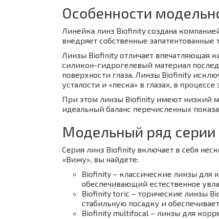
Особенности модельног
Линейка линз Biofinity создана компание
внедряет собственные запатентованные 
Линзы Biofinity отличает впечатляющая
силикон-гидрогелевый материал последн
поверхности глаза. Линзы Biofinity иск
усталости и «песка» в глазах, в процес
При этом линзы Biofinity имеют низкий
идеальный баланс перечисленных показа
Модельный ряд серии л
Серия линз Biofinity включает в себя н
«Вижу», вы найдете:
Biofinity – классические линзы дл
обеспечивающий естественное увл
Biofinity toric – торические линзы 
стабильную посадку и обеспечивает
Biofinity multifocal – линзы для 