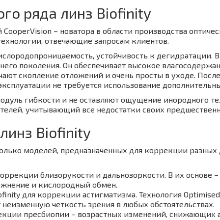
о ряда линз Biofinity
й CooperVision – новатора в области производства оптиче
технологии, отвечающие запросам клиентов.
 кислородопроницаемость, устойчивость к дегидратации. 
его поколения. Он обеспечивает высокое влагосодержа
лючают скопление отложений и очень просты в уходе. Пос
се эксплуатации не требуется использование дополнитель
 модуль гибкости и не оставляют ощущение инородного т
телей, учитывающий все недостатки своих предшественн
инз Biofinity
есколько моделей, предназначенных для коррекции разных
я коррекции близорукости и дальнозоркости. В их основе
ажнение и кислородный обмен.
Biofinity для коррекции астигматизма. Технология Optimise
 неизменную четкость зрения в любых обстоятельствах.
коррекции пресбиопии – возрастных изменений, снижающих 