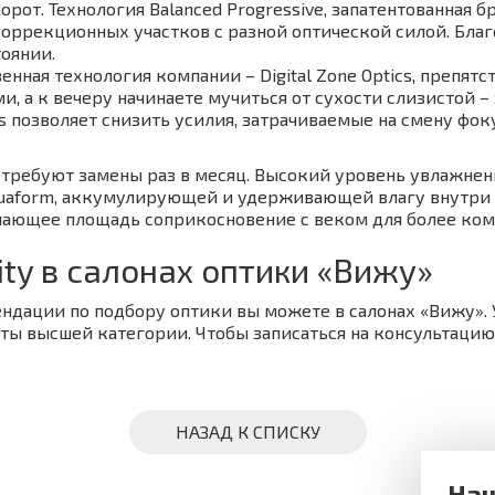
рот. Технология Balanced Progressive, запатентованная б
оррекционных участков с разной оптической силой. Бла
оянии.
ственная технология компании – Digital Zone Optics, препя
, а к вечеру начинаете мучиться от сухости слизистой – эт
cs позволяет снизить усилия, затрачиваемые на смену фоку
ty требуют замены раз в месяц. Высокий уровень увлажн
quaform, аккумулирующей и удерживающей влагу внутри м
шающее площадь соприкосновение с веком для более ком
ity в салонах оптики «Вижу»
мендации по подбору оптики вы можете в салонах «Вижу».
ты высшей категории. Чтобы записаться на консультацию,
НАЗАД К СПИСКУ
Наш