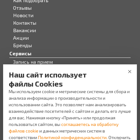
Как подобрать
Отзывы
Новости
Контакты
Вакансии
Акции
Бренды
Сервисы
Запись на прием
Бонусная программа
Наш сайт использует
О компании
файлы Cookies
О компании
Мы используем cookie и метрические системы для сбора и
Персонал
анализа информации о производительности и
Новости
использовании сайта. Это позволяет нам анализировать
Прайс-лист на услуги
взаимодействие посетителей с сайтом и делать его лучше
Уголок потребителя
для вас. Нажимая кнопку «Принять» или продолжая
пользоваться сайтом, вы
соглашаетесь на обработку
файлов cookie
и данных метрических систем в
соответствии
Политикой конфиденциальности.
Отключить