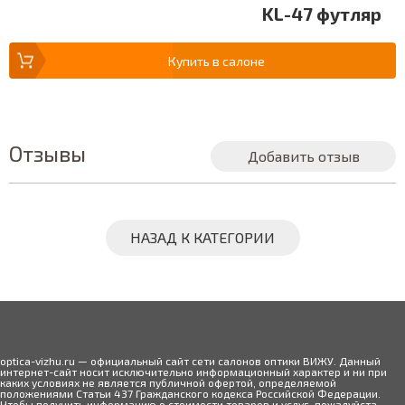
KL-47 футляр
Купить в салоне
Отзывы
Добавить отзыв
НАЗАД К КАТЕГОРИИ
optica-vizhu.ru — официальный сайт сети салонов оптики ВИЖУ. Данный
интернет-сайт носит исключительно информационный характер и ни при
каких условиях не является публичной офертой, определяемой
положениями Статьи 437 Гражданского кодекса Российской Федерации.
Чтобы получить информацию о стоимости товаров и услуг, пожалуйста,