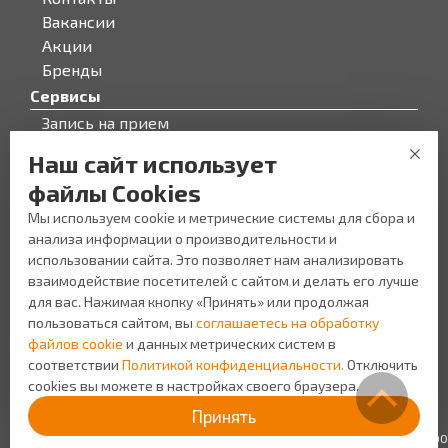
Вакансии
Акции
Бренды
Сервисы
Запись на прием
Бонусная программа
Наш сайт использует
О компании
файлы Cookies
О компании
Мы используем cookie и метрические системы для сбора и
Персонал
анализа информации о производительности и
Новости
использовании сайта. Это позволяет нам анализировать
Прайс-лист на услуги
взаимодействие посетителей с сайтом и делать его лучше
Уголок потребителя
для вас. Нажимая кнопку «Принять» или продолжая
пользоваться сайтом, вы
соглашаетесь на обработку
файлов cookie
и данных метрических систем в
соответствии
Политикой конфиденциальности.
Отключить
cookies вы можете в настройках своего браузера.
Создание сайта Space App
Политика
Принять
конфиденциальности
ИП Шляхтинцев Н.В. ИНН: 645110566400