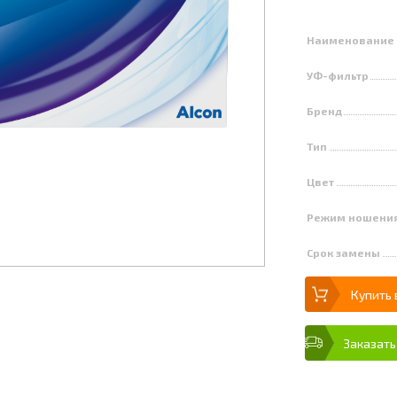
Наименование
УФ-фильтр
Бренд
Тип
Цвет
Режим ношени
Срок замены
Купить 
Заказать