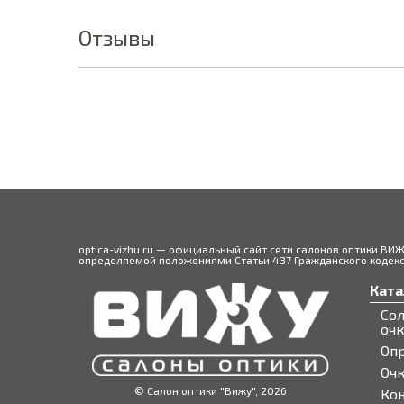
Отзывы
optica-vizhu.ru — официальный сайт сети салонов оптики ВИ
определяемой положениями Статьи 437 Гражданского кодекса
Ката
Со
оч
Оп
Оч
© Салон оптики "Вижу", 2026
Ко