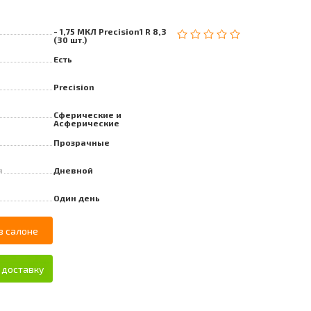
- 1,75 МКЛ Precision1 R 8,3
(30 шт.)
Есть
Precision
Сферические и
Асферические
Прозрачные
я
Дневной
Один день
в салоне
 доставку