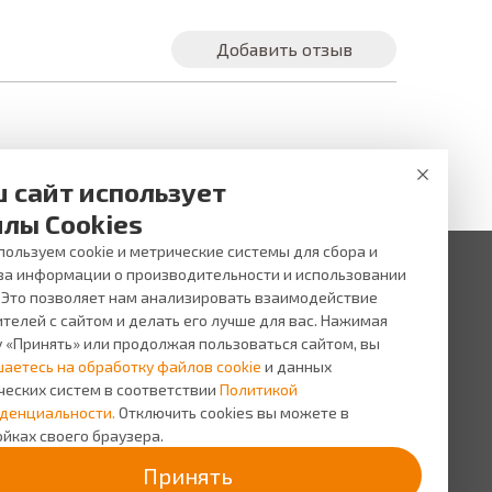
Добавить отзыв
 сайт использует
лы Cookies
ользуем cookie и метрические системы для сбора и
за информации о производительности и использовании
. Это позволяет нам анализировать взаимодействие
 ни при каких условиях не является публичной офертой,
и услуг, пожалуйста, обращайтесь в салоны оптики ВИЖУ.
телей с сайтом и делать его лучше для вас. Нажимая
у «Принять» или продолжая пользоваться сайтом, вы
исы
О компании
шаетесь на обработку файлов cookie
и данных
сь на прием
О
ческих систем в соответствии
Политикой
компании
сная
денциальности.
Отключить cookies вы можете в
грамма
Персонал
йках своего браузера.
Новости
Принять
Прайс-