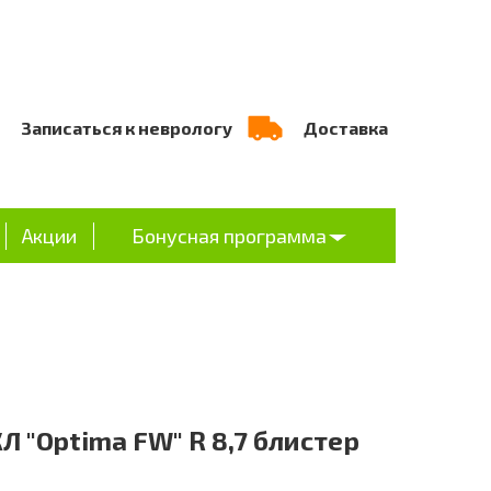
Записаться к неврологу
Доставка
Акции
Бонусная программа
КЛ "Optima FW" R 8,7 блистер