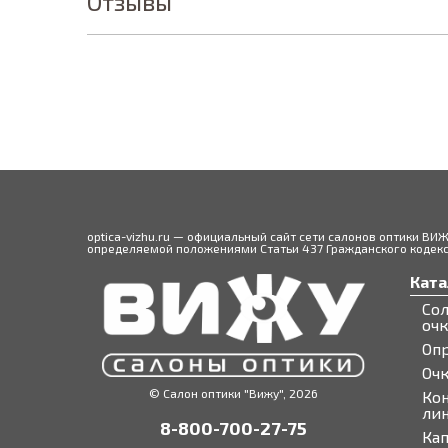
Отзывы
optica-vizhu.ru — официальный сайт сети салонов оптики ВИ
определяемой положениями Статьи 437 Гражданского кодекса
Ката
Со
оч
Оп
Оч
© Салон оптики "Вижу", 2026
Ко
ли
8-800-700-27-75
Кап