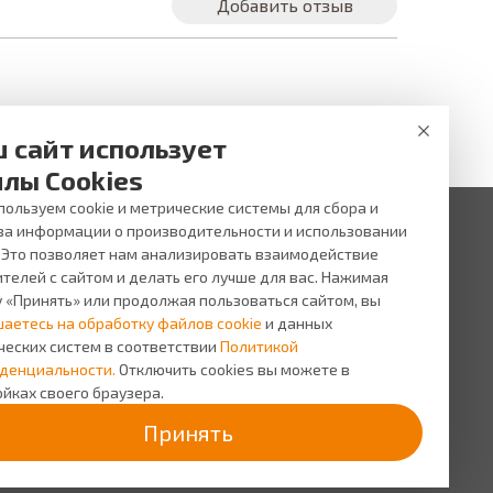
Добавить отзыв
 сайт использует
лы Cookies
ользуем cookie и метрические системы для сбора и
за информации о производительности и использовании
. Это позволяет нам анализировать взаимодействие
 ни при каких условиях не является публичной офертой,
и услуг, пожалуйста, обращайтесь в салоны оптики ВИЖУ.
телей с сайтом и делать его лучше для вас. Нажимая
у «Принять» или продолжая пользоваться сайтом, вы
исы
О компании
шаетесь на обработку файлов cookie
и данных
сь на прием
О
ческих систем в соответствии
Политикой
компании
сная
денциальности.
Отключить cookies вы можете в
грамма
Персонал
йках своего браузера.
Новости
Принять
Прайс-
лист на
услуги