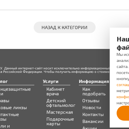
НАЗАД К КАТЕГОРИИ
Наш
фай
Мы исп
анали
сайта
ЖУ. Данный интернет-сайт носит исключительно информационный характер и
 Российской Федерации. Чтобы получить информацию о стоимости товаров 
посети
кнопк
лог
Услуги
Информация
Серв
согла
лнцезащитные
Кабинет
Как
Запи
метри
ки
врача
подобрать
Бону
конфи
равы
Детский
Отзывы
про
настро
офтальмолог
ковые линзы
Новости
Мастерская
нтактные
Контакты
нзы
Подарочные
Вакансии
карты
ли и
Акции