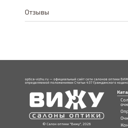
Отзывы
optica-vizhu.ru — официальный сайт сети салонов оптики ВИ
определяемой положениями Статьи 437 Гражданского кодекса
Ката
Со
оч
Оп
Оч
© Салон оптики "Вижу", 2026
Ко