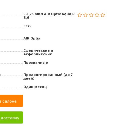
- 2,75 МКЛ AIR Optix Aqua R
8,6
Есть
AIR Optix
Сферические и
Асферические
Прозрачные
я
Пролонгированный (до 7
дней)
Один месяц
в салоне
 доставку