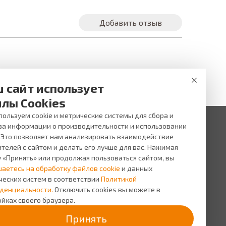
Добавить отзыв
 сайт использует
лы Cookies
ользуем cookie и метрические системы для сбора и
за информации о производительности и использовании
. Это позволяет нам анализировать взаимодействие
 ни при каких условиях не является публичной офертой,
и услуг, пожалуйста, обращайтесь в салоны оптики ВИЖУ.
телей с сайтом и делать его лучше для вас. Нажимая
у «Принять» или продолжая пользоваться сайтом, вы
исы
О компании
шаетесь на обработку файлов cookie
и данных
сь на прием
О
ческих систем в соответствии
Политикой
компании
сная
денциальности.
Отключить cookies вы можете в
грамма
Персонал
йках своего браузера.
Новости
Принять
Прайс-