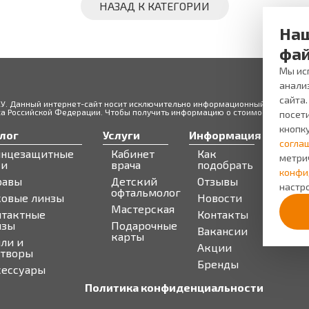
НАЗАД К КАТЕГОРИИ
Наш
фай
Мы исп
анали
сайта
ЖУ. Данный интернет-сайт носит исключительно информационный характер и
 Российской Федерации. Чтобы получить информацию о стоимости товаров 
посети
кнопк
лог
Услуги
Информация
Серв
согла
лнцезащитные
Кабинет
Как
Запи
метри
ки
врача
подобрать
Бону
конфи
равы
Детский
Отзывы
про
настро
офтальмолог
ковые линзы
Новости
Мастерская
нтактные
Контакты
нзы
Подарочные
Вакансии
карты
ли и
Акции
створы
Бренды
сессуары
Политика конфиденциальности