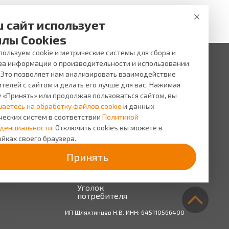
 сайт использует
лы Cookies
ользуем cookie и метрические системы для сбора и
за информации о производительности и использовании
. Это позволяет нам анализировать взаимодействие
 ни при каких условиях не является публичной офертой,
и услуг, пожалуйста, обращайтесь в салоны оптики ВИЖУ.
телей с сайтом и делать его лучше для вас. Нажимая
у «Принять» или продолжая пользоваться сайтом, вы
исы
О компании
шаетесь на обработку файлов cookie
и данных
сь на прием
О
ческих систем в соответствии
Политикой
компании
сная
денциальности.
Отключить cookies вы можете в
грамма
Персонал
йках своего браузера.
Новости
Принять
Прайс-
лист на
услуги
Уголок
потребителя
ИП Шляхтинцев Н.В. ИНН: 645110566400