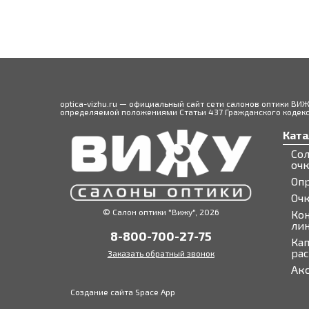
optica-vizhu.ru — официальный сайт сети салонов оптики ВИ
определяемой положениями Статьи 437 Гражданского кодекса
Ката
Со
оч
Оп
Оч
© Салон оптики "Вижу", 2026
Ко
ли
8-800-700-27-75
Кап
ра
Заказать обратный звонок
Ак
Создание сайта Space App