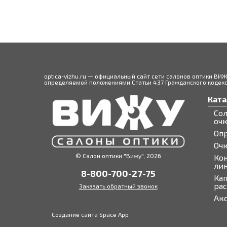
optica-vizhu.ru — официальный сайт сети салонов оптики ВИ
определяемой положениями Статьи 437 Гражданского кодекса
Ката
Со
оч
Оп
Оч
© Салон оптики "Вижу", 2026
Ко
ли
8-800-700-27-75
Кап
ра
Заказать обратный звонок
Ак
Создание сайта Space App