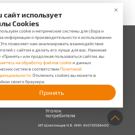
 сайт использует
лы Cookies
ользуем cookie и метрические системы для сбора и
за информации о производительности и использовании
. Это позволяет нам анализировать взаимодействие
 ни при каких условиях не является публичной офертой,
и услуг, пожалуйста, обращайтесь в салоны оптики ВИЖУ.
телей с сайтом и делать его лучше для вас. Нажимая
у «Принять» или продолжая пользоваться сайтом, вы
исы
О компании
шаетесь на обработку файлов cookie
и данных
сь на прием
О
ческих систем в соответствии
Политикой
компании
сная
денциальности.
Отключить cookies вы можете в
грамма
Персонал
йках своего браузера.
Новости
Принять
Прайс-
лист на
услуги
Уголок
потребителя
ИП Шляхтинцев Н.В. ИНН: 645110566400