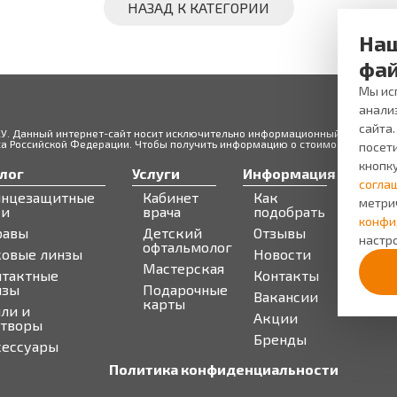
НАЗАД К КАТЕГОРИИ
Наш
фай
Мы исп
анали
сайта
ЖУ. Данный интернет-сайт носит исключительно информационный характер и
 Российской Федерации. Чтобы получить информацию о стоимости товаров 
посети
кнопк
лог
Услуги
Информация
Серв
согла
лнцезащитные
Кабинет
Как
Запи
метри
ки
врача
подобрать
Бону
конфи
равы
Детский
Отзывы
про
настро
офтальмолог
ковые линзы
Новости
Мастерская
нтактные
Контакты
нзы
Подарочные
Вакансии
карты
ли и
Акции
створы
Бренды
сессуары
Политика конфиденциальности