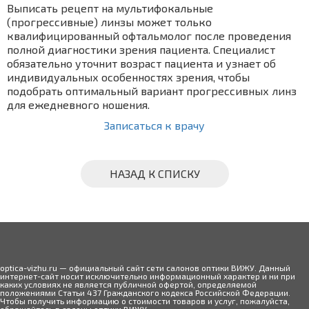
Выписать рецепт на мультифокальные
(прогрессивные) линзы может только
квалифицированный офтальмолог после проведения
полной диагностики зрения пациента. Специалист
обязательно уточнит возраст пациента и узнает об
индивидуальных особенностях зрения, чтобы
подобрать оптимальный вариант прогрессивных линз
для ежедневного ношения.
Записаться к врачу
НАЗАД К СПИСКУ
optica-vizhu.ru — официальный сайт сети салонов оптики ВИЖУ. Данный
интернет-сайт носит исключительно информационный характер и ни при
каких условиях не является публичной офертой, определяемой
положениями Статьи 437 Гражданского кодекса Российской Федерации.
Чтобы получить информацию о стоимости товаров и услуг, пожалуйста,