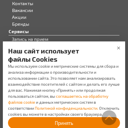
Контакты
Вакансии
Акции
Бренды
Сервисы
Запись на прием
Бонусная программа
Наш сайт использует
О компании
файлы Cookies
О компании
Мы используем cookie и метрические системы для сбора и
Персонал
анализа информации о производительности и
Новости
использовании сайта. Это позволяет нам анализировать
Прайс-лист на услуги
взаимодействие посетителей с сайтом и делать его лучше
Уголок потребителя
для вас. Нажимая кнопку «Принять» или продолжая
пользоваться сайтом, вы
соглашаетесь на обработку
файлов cookie
и данных метрических систем в
соответствии
Политикой конфиденциальности.
Отключить
cookies вы можете в настройках своего браузера.
Создание сайта Space App
Политика
Принять
конфиденциальности