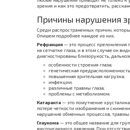
зрения и как это предотвратить, расскаж
Причины нарушения з
Среди распространенных причин, которы
Опишем подробнее каждое из них.
Рефракция
— это процесс преломления п
на сетчатке глаза, и в этом случае он в
диагностированы близорукость, дальнозо
особенности строения глаза;
генетическая предрасположенность
повышенная зрительная нагрузка;
инфекции;
различные травмы глаза;
проблемы с метаболизмом.
Катаракта
— это помутнение хрусталика,
потере четкости изображения и снижению
нарушение обменных процессов, травмы и
Глаукома
— это общее название для груп
внутриглазного давления. При отсутстви