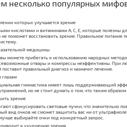
м несколько популярных мифов,
лении которых улучшается зрение
ными кислотами и витаминами A, C, E, которые полезны д
та не поможет восстановить зрение. Правильное питание
систему.
казательной медицины
вы можете прибегать к использованию народных методов, 
 всевозможные отвары и компрессы неэффективны. При л
й поставит правильный диагноз и назначит лечение.
 глазам
специальная гимнастика имеет лишь поддерживающий эффе
упражнений, но не стоит думать о том, что таким образом
шить зрение
гают сфокусировать световые пучки, что значительно по
ный вид очков не сможет защитить вас ни от ультрафиолет
 лучше выбирайте очки под конкретный запрос.
приводит к ухудшению зрения