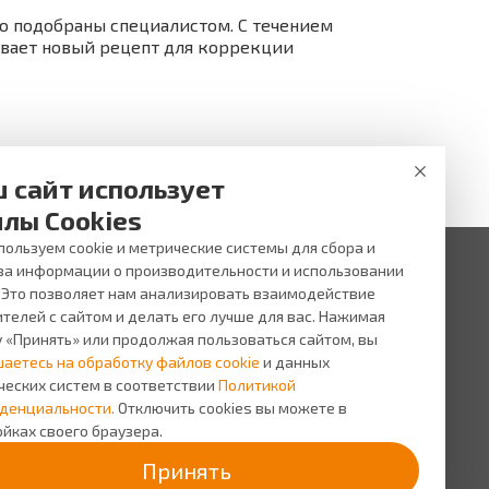
но подобраны специалистом. С течением
ывает новый рецепт для коррекции
 сайт использует
лы Cookies
ользуем cookie и метрические системы для сбора и
за информации о производительности и использовании
. Это позволяет нам анализировать взаимодействие
 ни при каких условиях не является публичной офертой,
и услуг, пожалуйста, обращайтесь в салоны оптики ВИЖУ.
телей с сайтом и делать его лучше для вас. Нажимая
у «Принять» или продолжая пользоваться сайтом, вы
исы
О компании
шаетесь на обработку файлов cookie
и данных
сь на прием
О
ческих систем в соответствии
Политикой
компании
сная
денциальности.
Отключить cookies вы можете в
грамма
Персонал
йках своего браузера.
Новости
Принять
Прайс-