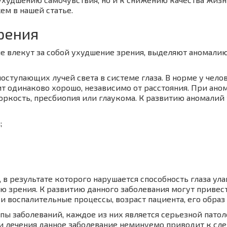
ем в нашей статье.
рения
е влекут за собой ухудшение зрения, выделяют аномалию
оступающих лучей света в системе глаза. В норме у чело
идит одинаково хорошо, независимо от расстояния. При а
ркость, пресбиопия или глаукома. К развитию аномалий 
;
 в результате которого нарушается способность глаза ула
 зрения. К развитию данного заболевания могут привест
 воспалительные процессы, возраст пациента, его образ
пы заболеваний, каждое из них является серьезной пат
и лечения данное заболевание неминуемо приводит к сле