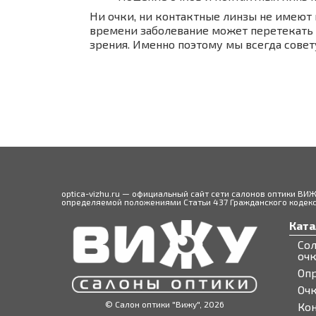
Ни очки, ни контактные линзы не имеют 
времени заболевание может перетекать 
зрения. Именно поэтому мы всегда совет
optica-vizhu.ru — официальный сайт сети салонов оптики ВИ
определяемой положениями Статьи 437 Гражданского кодекса
Ката
Со
оч
Оп
Оч
© Салон оптики "Вижу", 2026
Ко