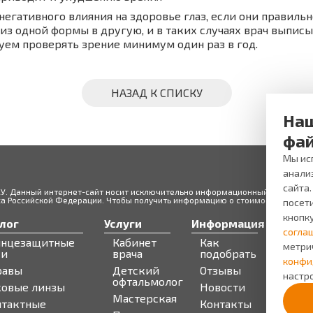
негативного влияния на здоровье глаз, если они правиль
из одной формы в другую, и в таких случаях врач выпис
уем проверять зрение минимум один раз в год.
НАЗАД К СПИСКУ
Наш
фай
Мы исп
анали
сайта
ЖУ. Данный интернет-сайт носит исключительно информационный характер и
 Российской Федерации. Чтобы получить информацию о стоимости товаров 
посети
кнопк
лог
Услуги
Информация
Серв
согла
лнцезащитные
Кабинет
Как
Запи
метри
ки
врача
подобрать
Бону
конфи
равы
Детский
Отзывы
про
настро
офтальмолог
ковые линзы
Новости
Мастерская
нтактные
Контакты