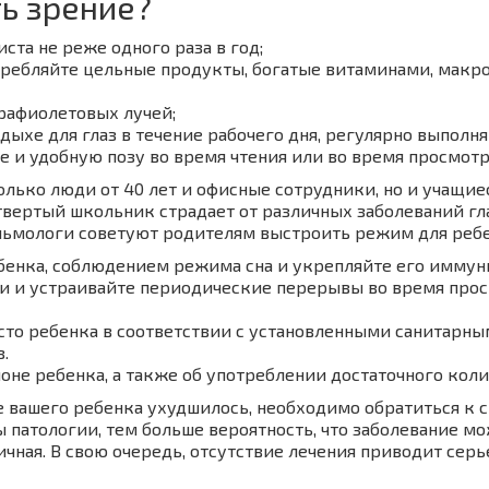
ь зрение?
ста не реже одного раза в год;
требляйте цельные продукты, богатые витаминами, макр
трафиолетовых лучей;
дыхе для глаз в течение рабочего дня, регулярно выполн
 и удобную позу во время чтения или во время просмотр
 только люди от 40 лет и офисные сотрудники, но и учащи
твертый школьник страдает от различных заболеваний гл
альмологи советуют родителям выстроить режим для реб
бенка, соблюдением режима сна и укрепляйте его иммун
и и устраивайте периодические перерывы во время прос
сто ребенка в соответствии с установленными санитарн
.
оне ребенка, а также об употреблении достаточного коли
е вашего ребенка ухудшилось, необходимо обратиться к 
ы патологии, тем больше вероятность, что заболевание мо
ичная. В свою очередь, отсутствие лечения приводит сер