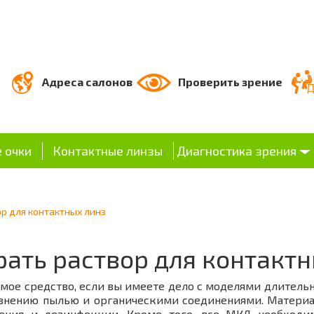
Адреса салонов
Проверить зрение
 очки
Контактные линзы
Диагностика зрения
р для контактных линз
рать раствор для контактн
имое средство, если вы имеете дело с моделями длительн
знению пылью и органическими соединениями. Материал 
нения и дезинфекции. Кроме того, все МКЛ необходи