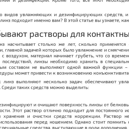
о видов увлажняющих и дезинфицирующих средств, и 
линз подходит именно вам? В этой статье вы узнаете, ка
бывают растворы для контактны
нз насчитывает столько же лет, сколько применятся 
, главной задачей которых было увлажнение и смягчение
е с воздухом, материал начинает грубеть, что со врем
х последствий, линзы необходимо хранить в специальн
вым составом не выполняют одной важной функции –
дуры может привести к возникновению конъюнктивита –
 линз выполняют несколько задач: обеспечивают увл
 Среди таких средств можно выделить:
езинфицируют и очищают поверхность линзы от белков
ости. Этот раствор отлично подходит для постоянного и
я хранения и очистки средств коррекции. Раствор н
использования перед ношением. Однако стоит помнить
специальные средства, выступающие в роли дополнения.