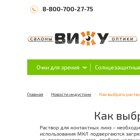
8-800-700-27-75
Очки для зрения
Солнцезащитные
Главная
Новости индустрии
Как выбрать раство
Как выб
Раствор для контактных линз – необход
использования МКЛ подвергаются загря
не травмировать глаз, требует увлаж