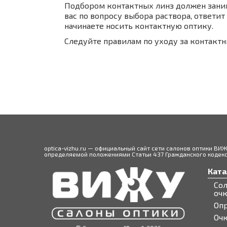
Подбором контактных линз должен заним
вас по вопросу выбора раствора, ответит
начинаете носить контактную оптику.
Следуйте правилам по уходу за контактн
optica-vizhu.ru — официальный сайт сети салонов оптики ВИ
определяемой положениями Статьи 437 Гражданского кодекса
Ката
Со
оч
Оп
Оч