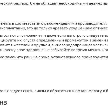
ический раствор. Он не обладает необходимыми дезинфи
енять в соответствии с рекомендациями производителя.
ксплуатации, это не только чревато ухудшением оптическ
ы остаются отложения, и даже если вы строго следуете 
цируете их, спустя определенный промежуток времени мя
ановится жесткой и хрупкой, а кислородопроницаемость 
ть риску свое здоровье, не забывайте вовремя менять ко
мо заменить раньше срока, установленного производител
ов, следует снять линзы и обратиться к офтальмологу в
нз