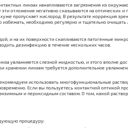
контактных линзах накапливаются загрязнения из окружа
е эти отложения негативно сказываются на оптических и
хуже пропускает кислород. В результате коррекция зрени
о избежать, необходимо регулярно и тщательно очищать
ой, и на их поверхности скапливаются патогенные микр
одить дезинфекцию в течение нескольких часов.
инза увлажняется слезной жидкостью, и этого вполне дос
ри хранении линзам требуется дополнительное увлажнен
екомендуем использовать многофункциональные растворы
овременно. Если вы пользуетесь контактной оптикой пр
энзимным и пероксидным составом. О том, какой раствор
едующую процедуру: