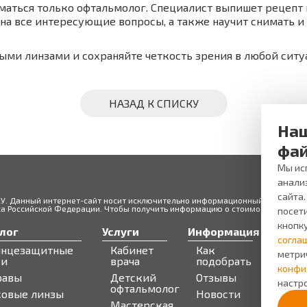
аться только офтальмолог. Специалист выпишет рецепт 
 на все интересующие вопросы, а также научит снимать и
ыми линзами и сохраняйте четкость зрения в любой ситу
НАЗАД К СПИСКУ
Наш
фай
Мы исп
анали
сайта
ЖУ. Данный интернет-сайт носит исключительно информационный характер и
 Российской Федерации. Чтобы получить информацию о стоимости товаров 
посети
кнопк
лог
Услуги
Информация
Серв
согла
лнцезащитные
Кабинет
Как
Запи
метри
ки
врача
подобрать
Бону
конфи
равы
Детский
Отзывы
про
настро
офтальмолог
ковые линзы
Новости
Мастерская