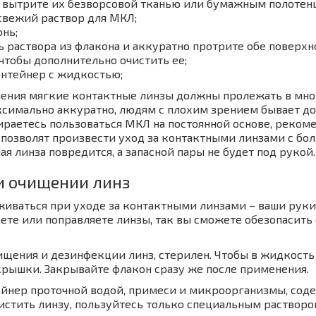
 вытрите их безворсовой тканью или бумажным полотен
свежий раствор для МКЛ;
онь;
ь раствора из флакона и аккуратно протрите обе поверх
 чтобы дополнительно очистить ее;
онтейнер с жидкостью;
ения мягкие контактные линзы должны пролежать в мно
ксимально аккуратно, людям с плохим зрением бывает до
ираетесь пользоваться МКЛ на постоянной основе, реко
позволят произвести уход за контактными линзами с бол
ая линза повредится, а запасной пары не будет под рукой.
и очищении линз
рживаться при уходе за контактными линзами – ваши рук
ете или поправляете линзы, так вы сможете обезопасить
ищения и дезинфекции линз, стерилен. Чтобы в жидкость 
крышки. Закрывайте флакон сразу же после применения.
ейнер проточной водой, примеси и микроорганизмы, сод
чистить линзу, пользуйтесь только специальным растворо