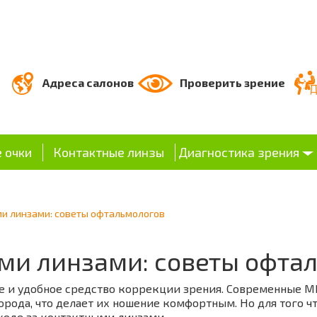
Адреса салонов
Проверить зрение
 очки
Контактные линзы
Диагностика зрения
ми линзами: советы офтальмологов
ыми линзами: советы офта
 и удобное средство коррекции зрения. Современные МК
рода, что делает их ношение комфортным. Но для того ч
ходе за контактными линзами.