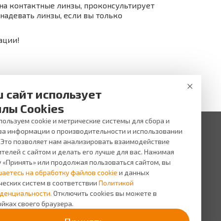
на контактные линзы, проконсультирует
 надевать линзы, если вы только
ации!
 сайт использует
лы Cookies
ользуем cookie и метрические системы для сбора и
за информации о производительности и использовании
. Это позволяет нам анализировать взаимодействие
 ни при каких условиях не является публичной офертой,
и услуг, пожалуйста, обращайтесь в салоны оптики ВИЖУ.
телей с сайтом и делать его лучше для вас. Нажимая
у «Принять» или продолжая пользоваться сайтом, вы
исы
О компании
шаетесь на обработку файлов cookie
и данных
сь на прием
О
ческих систем в соответствии
Политикой
компании
сная
денциальности.
Отключить cookies вы можете в
грамма
Персонал
йках своего браузера.
Новости