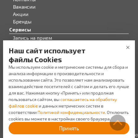
Вакансии
Акции
Бренды
Сервисы
Запись на прием
Бонусная программа
Наш сайт использует
О компании
файлы Cookies
О компании
Мы используем cookie и метрические системы для сбора и
Персонал
анализа информации о производительности и
Новости
использовании сайта. Это позволяет нам анализировать
Прайс-лист на услуги
взаимодействие посетителей с сайтом и делать его лучше
Уголок потребителя
для вас. Нажимая кнопку «Принять» или продолжая
пользоваться сайтом, вы
соглашаетесь на обработку
файлов cookie
и данных метрических систем в
соответствии
Политикой конфиденциальности.
Отключить
cookies вы можете в настройках своего браузера.
Создание сайта Space App
Политика
Принять
конфиденциальности
ИП Шляхтинцев Н.В. ИНН: 645110566400