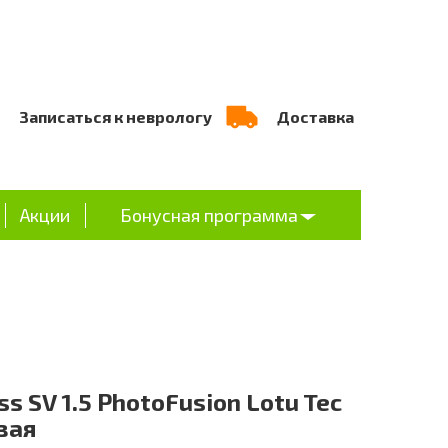
Записаться к неврологу
Доставка
Акции
Бонусная программа
iss SV 1.5 PhotoFusion Lotu Tec
вая