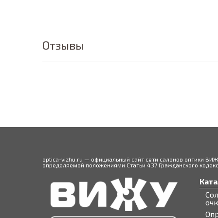
Отзывы
optica-vizhu.ru — официальный сайт сети салонов оптики ВИ
определяемой положениями Статьи 437 Гражданского кодекса
Ката
Со
оч
Оп