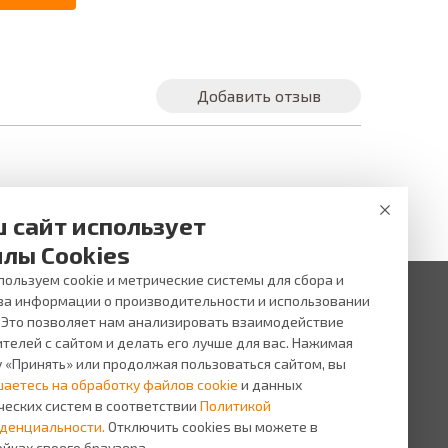
Добавить отзыв
 сайт использует
лы Cookies
ользуем cookie и метрические системы для сбора и
за информации о производительности и использовании
. Это позволяет нам анализировать взаимодействие
 ни при каких условиях не является публичной офертой,
и услуг, пожалуйста, обращайтесь в салоны оптики ВИЖУ.
телей с сайтом и делать его лучше для вас. Нажимая
у «Принять» или продолжая пользоваться сайтом, вы
исы
О компании
шаетесь на обработку файлов cookie
и данных
сь на прием
О
ческих систем в соответствии
Политикой
компании
сная
денциальности.
Отключить cookies вы можете в
грамма
Персонал
йках своего браузера.