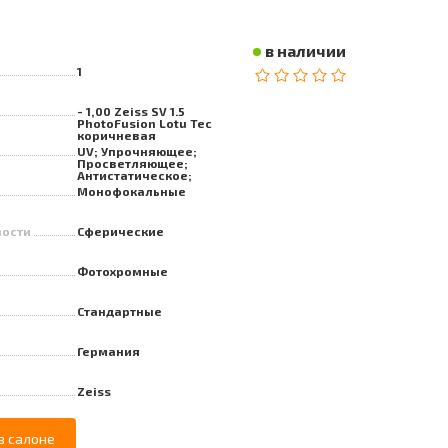
в наличии
1
- 1,00 Zeiss SV 1.5
PhotoFusion Lotu Tec
коричневая
UV; Упрочняющее;
Просветляющее;
Антистатическое;
Гидрофобное
Монофокальные
ности
Сферические
Фотохромные
Стандартные
Германия
Zeiss
в салоне