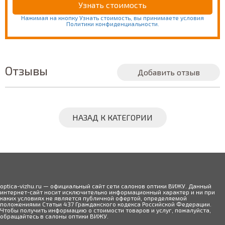
Нажимая на кнопку Узнать стоимость, вы принимаете условия
Политики конфиденциальности.
Отзывы
Добавить отзыв
НАЗАД К КАТЕГОРИИ
optica-vizhu.ru — официальный сайт сети салонов оптики ВИЖУ. Данный
интернет-сайт носит исключительно информационный характер и ни при
каких условиях не является публичной офертой, определяемой
положениями Статьи 437 Гражданского кодекса Российской Федерации.
Чтобы получить информацию о стоимости товаров и услуг, пожалуйста,
обращайтесь в салоны оптики ВИЖУ.