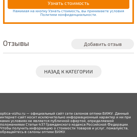
Нажимая на кнопку Узнать стоимость, вы принимаете условия
Политики конфиденциальности.
Отзывы
Добавить отзыв
НАЗАД К КАТЕГОРИИ
optica-vizhu.ru — официальный сайт сети салонов оптики ВИЖУ. Данный
интернет-сайт носит исключительно информационный характер и ни при
каких условиях не является публичной офертой, определяемой
положениями Статьи 437 Гражданского кодекса Российской Федерации.
Чтобы получить информацию о стоимости товаров и услуг, пожалуйста,
обращайтесь в салоны оптики ВИЖУ.