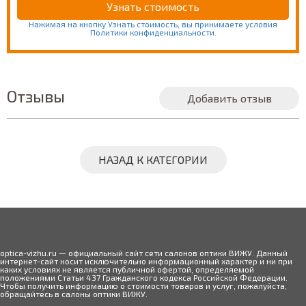
Нажимая на кнопку Узнать стоимость, вы принимаете условия
Политики конфиденциальности.
Отзывы
Добавить отзыв
НАЗАД К КАТЕГОРИИ
optica-vizhu.ru — официальный сайт сети салонов оптики ВИЖУ. Данный
интернет-сайт носит исключительно информационный характер и ни при
каких условиях не является публичной офертой, определяемой
положениями Статьи 437 Гражданского кодекса Российской Федерации.
Чтобы получить информацию о стоимости товаров и услуг, пожалуйста,
обращайтесь в салоны оптики ВИЖУ.