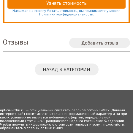
Нажимая на кнопку Узнать стоимость, вы принимаете условия
Политики конфиденциальности.
Отзывы
Добавить отзыв
НАЗАД К КАТЕГОРИИ
optica-vizhu.ru — официальный сайт сети салонов оптики ВИЖУ. Данный
интернет-сайт носит исключительно информационный характер и ни при
каких условиях не является публичной офертой, определяемой
положениями Статьи 437 Гражданского кодекса Российской Федерации.
Чтобы получить информацию о стоимости товаров и услуг, пожалуйста,
обращайтесь в салоны оптики ВИЖУ.