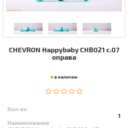
CHEVRON Happybaby CHB021 c.07
оправа
в наличии
Кол-во
1
Наименование