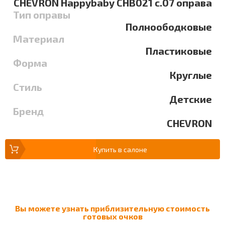
CHEVRON Happybaby CHB021 c.07 оправа
Тип оправы
Полноободковые
Материал
Пластиковые
Форма
Круглые
Стиль
Детские
Бренд
CHEVRON
Купить в салоне
Вы можете узнать приблизительную стоимость
готовых очков