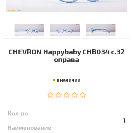
CHEVRON Happybaby CHB034 c.32
оправа
в наличии
Кол-во
1
Наименование