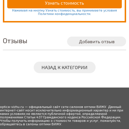
Нажимая на кнопку Узнать стоимость, вы принимаете условия
Политики конфиденциальности.
Отзывы
Добавить отзыв
НАЗАД К КАТЕГОРИИ
optica-vizhu.ru — официальный сайт сети салонов оптики ВИЖУ. Данный
интернет-сайт носит исключительно информационный характер и ни при
каких условиях не является публичной офертой, определяемой
положениями Статьи 437 Гражданского кодекса Российской Федерации.
Чтобы получить информацию о стоимости товаров и услуг, пожалуйста,
обращайтесь в салоны оптики ВИЖУ.