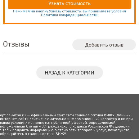
Нажимая на кнопку Узнать стоимость, вы принимаете условия
Политики конфиденциальности.
Отзывы
Добавить отзыв
НАЗАД К КАТЕГОРИИ
optica-vizhu.ru — официальный сайт сети салонов оптики ВИЖУ. Данный
интернет-сайт носит исключительно информационный характер и ни при
каких условиях не является публичной офертой, определяемой
положениями Статьи 437 Гражданского кодекса Российской Федерации.
Чтобы получить информацию о стоимости товаров и услуг, пожалуйста,
обращайтесь в салоны оптики ВИЖУ.