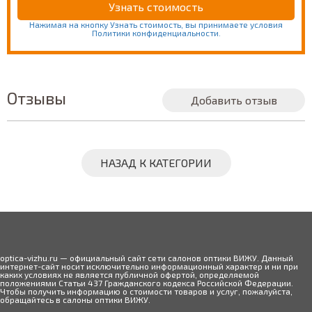
Нажимая на кнопку Узнать стоимость, вы принимаете условия
Политики конфиденциальности.
Отзывы
Добавить отзыв
НАЗАД К КАТЕГОРИИ
optica-vizhu.ru — официальный сайт сети салонов оптики ВИЖУ. Данный
интернет-сайт носит исключительно информационный характер и ни при
каких условиях не является публичной офертой, определяемой
положениями Статьи 437 Гражданского кодекса Российской Федерации.
Чтобы получить информацию о стоимости товаров и услуг, пожалуйста,
обращайтесь в салоны оптики ВИЖУ.