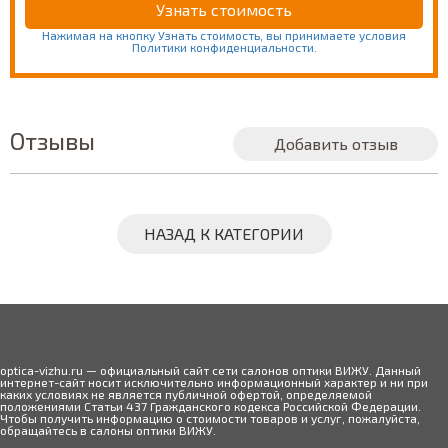
Нажимая на кнопку Узнать стоимость, вы принимаете условия
Политики конфиденциальности.
Отзывы
Добавить отзыв
НАЗАД К КАТЕГОРИИ
optica-vizhu.ru — официальный сайт сети салонов оптики ВИЖУ. Данный
интернет-сайт носит исключительно информационный характер и ни при
каких условиях не является публичной офертой, определяемой
положениями Статьи 437 Гражданского кодекса Российской Федерации.
Чтобы получить информацию о стоимости товаров и услуг, пожалуйста,
обращайтесь в салоны оптики ВИЖУ.