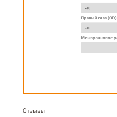
Правый глаз (OD)
Межзрачковое р
Отзывы