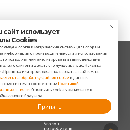
 сайт использует
лы Cookies
ользуем cookie и метрические системы для сбора и
за информации о производительности и использовании
. Это позволяет нам анализировать взаимодействие
 ни при каких условиях не является публичной офертой,
и услуг, пожалуйста, обращайтесь в салоны оптики ВИЖУ.
телей с сайтом и делать его лучше для вас. Нажимая
у «Принять» или продолжая пользоваться сайтом, вы
исы
О компании
шаетесь на обработку файлов cookie
и данных
сь на прием
О
ческих систем в соответствии
Политикой
компании
сная
денциальности.
Отключить cookies вы можете в
грамма
Персонал
йках своего браузера.
Новости
Принять
Прайс-
лист на
услуги
Уголок
потребителя