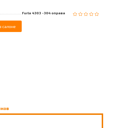
Furla 4303 -304 оправа
в салоне
чков