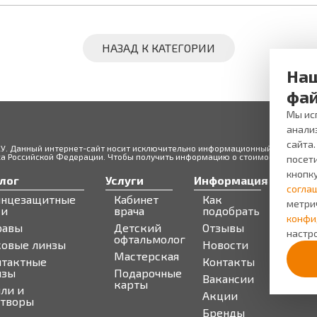
НАЗАД К КАТЕГОРИИ
Наш
фай
Мы исп
анали
сайта
ЖУ. Данный интернет-сайт носит исключительно информационный характер и
 Российской Федерации. Чтобы получить информацию о стоимости товаров 
посети
кнопк
лог
Услуги
Информация
Серв
согла
лнцезащитные
Кабинет
Как
Запи
метри
ки
врача
подобрать
Бону
конфи
равы
Детский
Отзывы
про
настро
офтальмолог
ковые линзы
Новости
Мастерская
нтактные
Контакты
нзы
Подарочные
Вакансии
карты
ли и
Акции
створы
Бренды