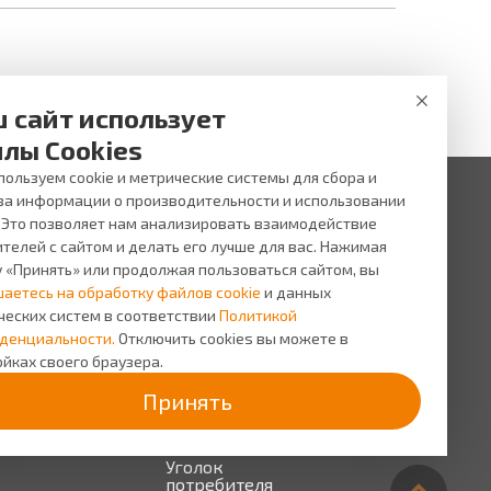
 сайт использует
лы Cookies
ользуем cookie и метрические системы для сбора и
за информации о производительности и использовании
. Это позволяет нам анализировать взаимодействие
 ни при каких условиях не является публичной офертой,
и услуг, пожалуйста, обращайтесь в салоны оптики ВИЖУ.
телей с сайтом и делать его лучше для вас. Нажимая
у «Принять» или продолжая пользоваться сайтом, вы
исы
О компании
шаетесь на обработку файлов cookie
и данных
сь на прием
О
ческих систем в соответствии
Политикой
компании
сная
денциальности.
Отключить cookies вы можете в
грамма
Персонал
йках своего браузера.
Новости
Принять
Прайс-
лист на
услуги
Уголок
потребителя