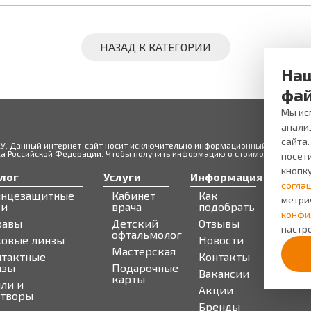
НАЗАД К КАТЕГОРИИ
Наш
фай
Мы исп
анали
сайта
ЖУ. Данный интернет-сайт носит исключительно информационный характер и
 Российской Федерации. Чтобы получить информацию о стоимости товаров 
посети
кнопк
лог
Услуги
Информация
Серв
согла
лнцезащитные
Кабинет
Как
Запи
метри
ки
врача
подобрать
Бону
конфи
равы
Детский
Отзывы
про
настро
офтальмолог
ковые линзы
Новости
Мастерская
нтактные
Контакты
нзы
Подарочные
Вакансии
карты
ли и
Акции
створы
Бренды