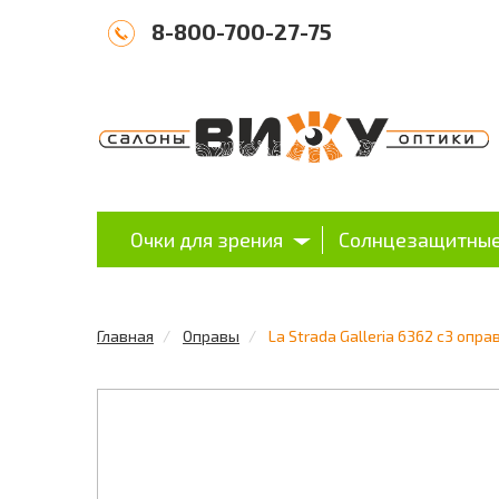
8-800-700-27-75
Очки для зрения
Солнцезащитные
Главная
Оправы
La Strada Galleria 6362 c3 опра