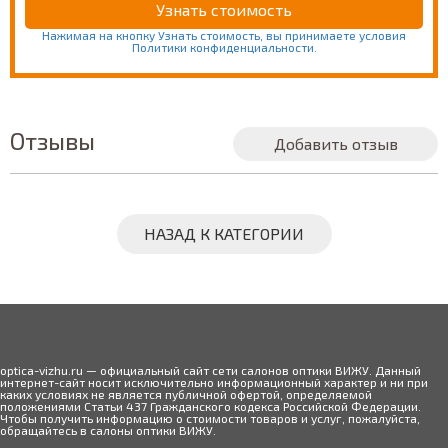
Нажимая на кнопку Узнать стоимость, вы принимаете условия
Политики конфиденциальности.
Отзывы
Добавить отзыв
НАЗАД К КАТЕГОРИИ
optica-vizhu.ru — официальный сайт сети салонов оптики ВИЖУ. Данный
интернет-сайт носит исключительно информационный характер и ни при
каких условиях не является публичной офертой, определяемой
положениями Статьи 437 Гражданского кодекса Российской Федерации.
Чтобы получить информацию о стоимости товаров и услуг, пожалуйста,
обращайтесь в салоны оптики ВИЖУ.