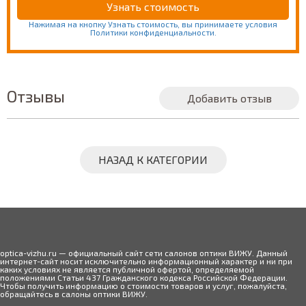
Нажимая на кнопку Узнать стоимость, вы принимаете условия
Политики конфиденциальности.
Отзывы
Добавить отзыв
НАЗАД К КАТЕГОРИИ
optica-vizhu.ru — официальный сайт сети салонов оптики ВИЖУ. Данный
интернет-сайт носит исключительно информационный характер и ни при
каких условиях не является публичной офертой, определяемой
положениями Статьи 437 Гражданского кодекса Российской Федерации.
Чтобы получить информацию о стоимости товаров и услуг, пожалуйста,
обращайтесь в салоны оптики ВИЖУ.