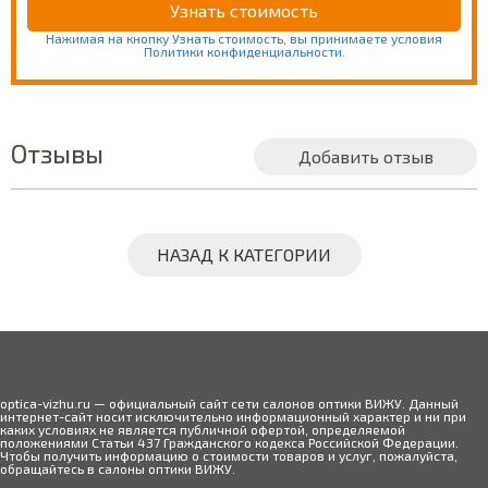
Нажимая на кнопку Узнать стоимость, вы принимаете условия
Политики конфиденциальности.
Отзывы
Добавить отзыв
НАЗАД К КАТЕГОРИИ
optica-vizhu.ru — официальный сайт сети салонов оптики ВИЖУ. Данный
интернет-сайт носит исключительно информационный характер и ни при
каких условиях не является публичной офертой, определяемой
положениями Статьи 437 Гражданского кодекса Российской Федерации.
Чтобы получить информацию о стоимости товаров и услуг, пожалуйста,
обращайтесь в салоны оптики ВИЖУ.