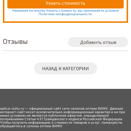
Нажимая на кнопку Узнать стоимость, вы принимаете условия
Политики конфиденциальности.
Отзывы
Добавить отзыв
НАЗАД К КАТЕГОРИИ
optica-vizhu.ru — официальный сайт сети салонов оптики ВИЖУ. Данный
интернет-сайт носит исключительно информационный характер и ни при
каких условиях не является публичной офертой, определяемой
положениями Статьи 437 Гражданского кодекса Российской Федерации.
Чтобы получить информацию о стоимости товаров и услуг, пожалуйста,
обращайтесь в салоны оптики ВИЖУ.