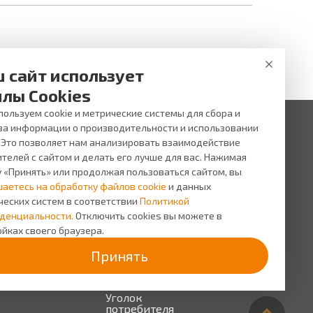
 сайт использует
лы Cookies
ользуем cookie и метрические системы для сбора и
за информации о производительности и использовании
. Это позволяет нам анализировать взаимодействие
 ни при каких условиях не является публичной офертой,
и услуг, пожалуйста, обращайтесь в салоны оптики ВИЖУ.
телей с сайтом и делать его лучше для вас. Нажимая
у «Принять» или продолжая пользоваться сайтом, вы
исы
О компании
шаетесь на обработку файлов cookie
и данных
сь на прием
О
ческих систем в соответствии
Политикой
компании
сная
денциальности.
Отключить cookies вы можете в
грамма
Персонал
йках своего браузера.
Новости
Принять
Прайс-
лист на
услуги
Уголок
потребителя