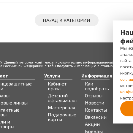
НАЗАД К КАТЕГОРИИ
Наш
фай
Мы исп
анали
сайта
ЖУ. Данный интернет-сайт носит исключительно информационный характер и
 Российской Федерации. Чтобы получить информацию о стоимости товаров 
посети
кнопк
лог
Услуги
Информация
Серв
согла
лнцезащитные
Кабинет
Как
Запи
метри
ки
врача
подобрать
Бону
конфи
равы
Детский
Отзывы
про
настро
офтальмолог
ковые линзы
Новости
Мастерская
нтактные
Контакты
нзы
Подарочные
Вакансии
карты
ли и
Акции
створы
Бренды