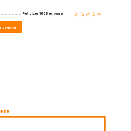
Polivizor 1008 оправа
в салоне
чков