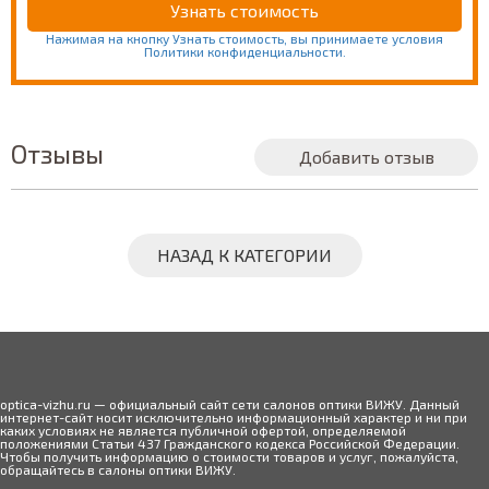
Нажимая на кнопку Узнать стоимость, вы принимаете условия
Политики конфиденциальности.
Отзывы
Добавить отзыв
НАЗАД К КАТЕГОРИИ
optica-vizhu.ru — официальный сайт сети салонов оптики ВИЖУ. Данный
интернет-сайт носит исключительно информационный характер и ни при
каких условиях не является публичной офертой, определяемой
положениями Статьи 437 Гражданского кодекса Российской Федерации.
Чтобы получить информацию о стоимости товаров и услуг, пожалуйста,
обращайтесь в салоны оптики ВИЖУ.