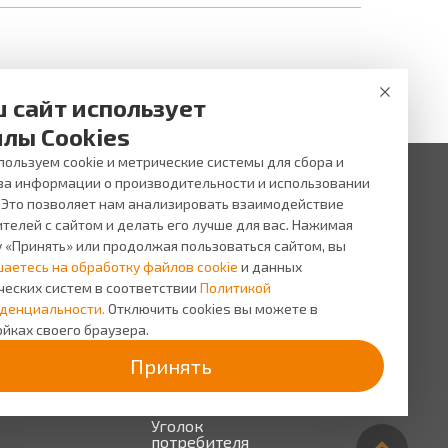
 сайт использует
лы Cookies
ользуем cookie и метрические системы для сбора и
за информации о производительности и использовании
. Это позволяет нам анализировать взаимодействие
 ни при каких условиях не является публичной офертой,
и услуг, пожалуйста, обращайтесь в салоны оптики ВИЖУ.
телей с сайтом и делать его лучше для вас. Нажимая
у «Принять» или продолжая пользоваться сайтом, вы
исы
О компании
шаетесь на обработку файлов cookie
и данных
сь на прием
О
ческих систем в соответствии
Политикой
компании
сная
денциальности.
Отключить cookies вы можете в
грамма
Персонал
йках своего браузера.
Новости
Принять
Прайс-
лист на
услуги
Уголок
потребителя