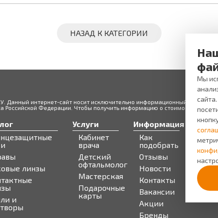
НАЗАД К КАТЕГОРИИ
Наш
фай
Мы исп
анали
сайта
ЖУ. Данный интернет-сайт носит исключительно информационный характер и
 Российской Федерации. Чтобы получить информацию о стоимости товаров 
посети
кнопк
лог
Услуги
Информация
Серв
согла
лнцезащитные
Кабинет
Как
Запи
метри
ки
врача
подобрать
Бону
конфи
равы
Детский
Отзывы
про
настро
офтальмолог
ковые линзы
Новости
Мастерская
нтактные
Контакты
нзы
Подарочные
Вакансии
карты
ли и
Акции
створы
Бренды