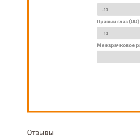
Правый глаз (OD)
Межзрачковое р
Отзывы