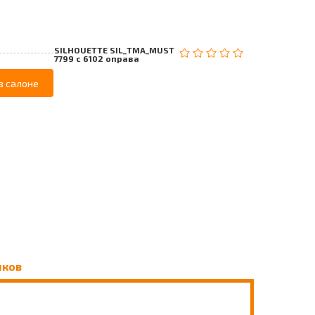
SILHOUETTE SIL_TMA_MUST
7799 c 6102 оправа
в салоне
чков