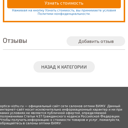
Нажимая на кнопку Узнать стоимость, вы принимаете условия
Политики конфиденциальности.
Отзывы
Добавить отзыв
НАЗАД К КАТЕГОРИИ
optica-vizhu.ru — официальный сайт сети салонов оптики ВИЖУ. Данный
интернет-сайт носит исключительно информационный характер и ни при
каких условиях не является публичной офертой, определяемой
положениями Статьи 437 Гражданского кодекса Российской Федерации.
Чтобы получить информацию о стоимости товаров и услуг, пожалуйста,
обращайтесь в салоны оптики ВИЖУ.